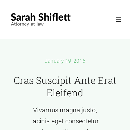
Skip
to
Toggl
content
Navig
Home
January 19, 2016
Resume
Cras Suscipit Ante Erat
Services
Eleifend
Contact
Vivamus magna justo,
lacinia eget consectetur