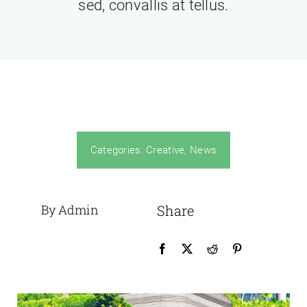
sed, convallis at tellus.
Categories:
Creative
,
News
By Admin
Share