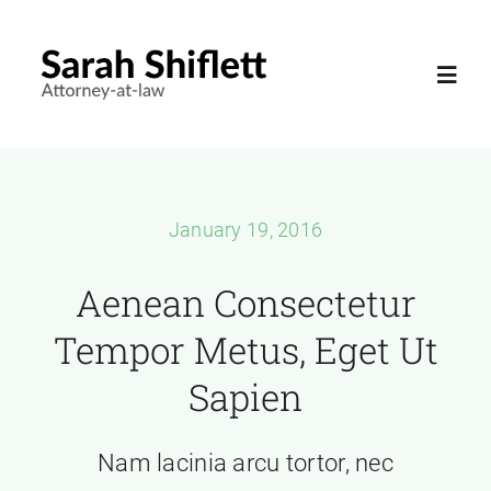
Skip
to
Toggl
content
Navig
Home
January 19, 2016
Resume
Aenean Consectetur
Services
Tempor Metus, Eget Ut
Contact
Sapien
Nam lacinia arcu tortor, nec